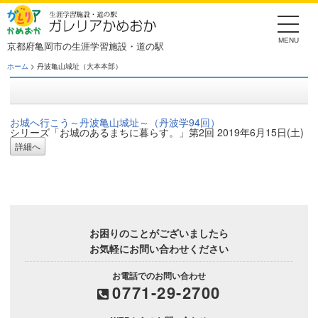
Skip
to
the
content
京都府亀岡市の生涯学習施設・道の駅
ホーム
> 丹波亀山城址（大本本部）
お城へ行こう～丹波亀山城址～（丹波学94回）
シリーズ「お城のあるまちに暮らす。」第2回 2019年6月15日(土)
詳細へ
お困りのことがございましたら
お気軽にお問い合わせください
お電話でのお問い合わせ
0771-29-2700