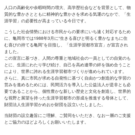
人口の高齢化や余暇時間の増大、高学歴社会などを背景として、物
質的な豊かさとともに精神的な豊かさを求める気運のなかで、「生
涯学習」の必要性が高まっている今日です。
こうした社会情勢における市民からの要求にいち速く対応するため
に、亀岡市では1988年3月に“生きる喜びと明るく豊かなまちに住
む喜びの持てる亀岡”を目指し、「生涯学習都市宣言」が宣言され
ました。
この宣言に基づき、人間の尊重と地域社会の一員としての自覚のも
とに、生涯にわたり学び続け、自己を高め連帯の絆を強め合うこと
により、世界に誇れる生涯学習都市づくりが進められています。
さらに、真に市民が求める自発性に基づく自由かつ創造的な学習の
営みを進めるためには、民間活力を導入した公益法人が是非とも必
要であることから、個性豊かな新しい歴史と文化を創造し、世界的
な視野と展望を持った生涯学習都市の形成を推進する母体として、
財団法人生涯学習かめおか財団を設立いたしました。
当財団の設立趣旨にご理解、ご賛同をいただき、なお一層のご支援
とご協力のほどよろしくお願いいたします。