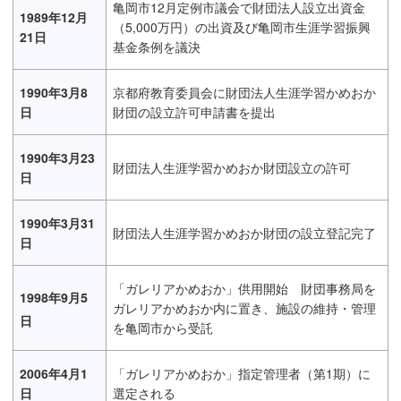
亀岡市12月定例市議会で財団法人設立出資金
1989年12月
（5,000万円）の出資及び亀岡市生涯学習振興
21日
基金条例を議決
1990年3月8
京都府教育委員会に財団法人生涯学習かめおか
日
財団の設立許可申請書を提出
1990年3月23
財団法人生涯学習かめおか財団設立の許可
日
1990年3月31
財団法人生涯学習かめおか財団の設立登記完了
日
「ガレリアかめおか」供用開始 財団事務局を
1998年9月5
ガレリアかめおか内に置き、施設の維持・管理
日
を亀岡市から受託
2006年4月1
「ガレリアかめおか」指定管理者（第1期）に
日
選定される