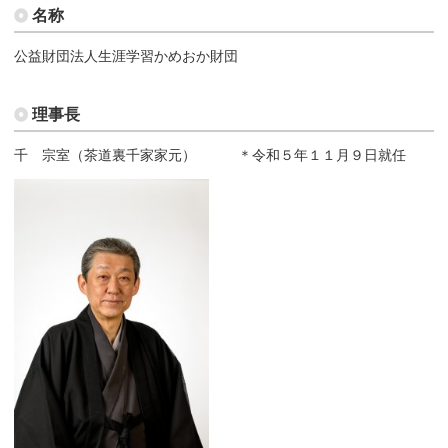
名称
公益財団法人生涯学習かめおか財団
理事長
千 宗室（茶道裏千家家元） ＊令和５年１１月９日就任