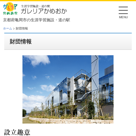
Skip
to
the
content
京都府亀岡市の生涯学習施設・道の駅
ホーム
> 財団情報
財団情報