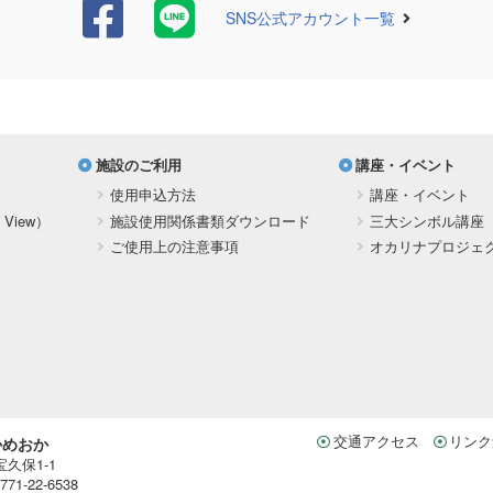
SNS公式アカウント一覧
施設のご利用
講座・イベント
使用申込方法
講座・イベント
 View）
施設使用関係書類ダウンロード
三大シンボル講座
ご使用上の注意事項
オカリナプロジェ
交通アクセス
リンク
かめおか
宝久保1-1
71-22-6538