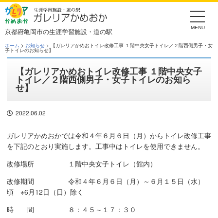
Skip
to
the
content
京都府亀岡市の生涯学習施設・道の駅
ホーム
>
お知らせ
> 【ガレリアかめおトイレ改修工事 １階中央女子トイレ／２階西側男子・女
子トイレのお知らせ】
【ガレリアかめおトイレ改修工事 １階中央女子
トイレ／２階西側男子・女子トイレのお知ら
せ】
2022.06.02
ガレリアかめおかでは令和４年６月６日（月）からトイレ改修工事
を下記のとおり実施します。工事中はトイレを使用できません。
改修場所 １階中央女子トイレ（館内）
改修期間 令和４年６月６日（月）～６月１５日（水）
頃 ※6月12日（日）除く
時 間 ８：４５～１７：３０