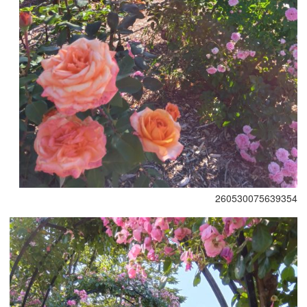
260530075639354