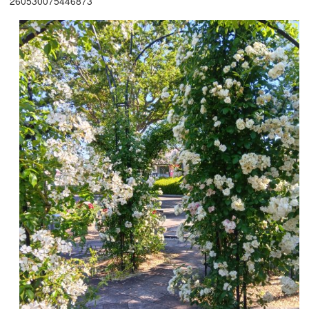
260530075446873