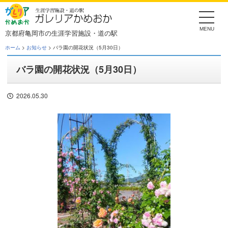
Skip
to
the
content
京都府亀岡市の生涯学習施設・道の駅
ホーム
>
お知らせ
> バラ園の開花状況（5月30日）
バラ園の開花状況（5月30日）
2026.05.30