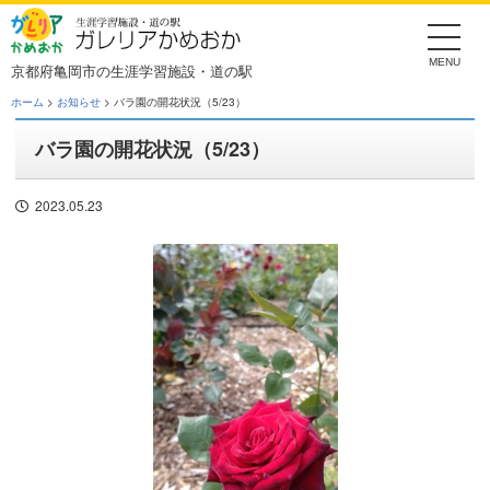
Skip
to
the
content
京都府亀岡市の生涯学習施設・道の駅
ホーム
>
お知らせ
> バラ園の開花状況（5/23）
バラ園の開花状況（5/23）
2023.05.23