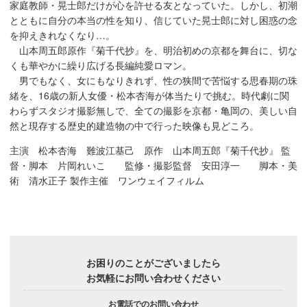
家庭教師・晃士郎だけが心を許せる友となっていた。しかし、初潮
とともに自分の本当の性を知り、信じていた晃士郎に対し困惑の念
を抑えきれなくなり…。
山本周五郎原作『菊千代抄』を、明治初めの京都を舞台に、切な
くも華やかに繰り広げる長編純愛ロマン。
男でもなく、女にもなりきれず、性の狭間で苦悩する思春期の珠
緒を、16歳の新人女優・松本杏海が体当たりで挑む。時代劇に関
わらずスタジオ撮影無しで、全ての撮影を京都・亀岡の、美しい自
然と現存する歴史的建造物の中で行った映像も見どころ。
主演 松本杏海 難波江基己 原作 山本周五郎『菊千代抄』 監
督・脚本 片岡れいこ 監修・撮影監督 安田淳一 脚本・美
術 清水正子 製作主催 ワンウェイフィルム
お困りのことがございましたら
お気軽にお問い合わせください
お電話でのお問い合わせ