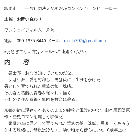
亀岡市 一般社団法人かめおかコンベンションビューロー
主催・お問い合わせ
ワンウェイフィルム 片岡
電話 090-1675-6440 メール
nicola797@gmail.com
※お急ぎでない方はメールへご連絡ください。
内 容
「晃士郎、お前は知っていたのだな」
～女は生涯、愛を封印し、男は愛に、生涯をかけた～
男として育てられた華族の娘・珠緒。
その愛と葛藤の青春を瑞々しく描く、
不朽の名作が京都・亀岡を舞台に蘇る。
京都の街に現存するありのままの建物と風景の中で、山本周五郎原
作・歴史ロマンを麗しく映像化！
家訓の為に男として育てられた華族の娘・珠緒。勇ましくあろう
とする珠緒に、母親は冷たく、幼い頃から傍らにいた10歳年上の