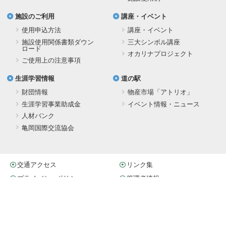
施設のご利用
講座・イベント
使用申込方法
講座・イベント
施設使用関係書類ダウン
三大シンボル講座
ロード
オカリナプロジェクト
ご使用上の注意事項
生涯学習情報
道の駅
財団情報
物産市場「アトリオ」
生涯学習事業助成金
イベント情報・ニュース
人材バンク
亀岡国際交流協会
交通アクセス
リンク集
プライバシーポリシー
管理者情報
ガレリアかめおか
生涯学習施設・道の駅
〒621-0806 京都府亀岡市余部町宝久保1-1
TEL. 0771-29-2700（代） FAX. 0771-22-6538