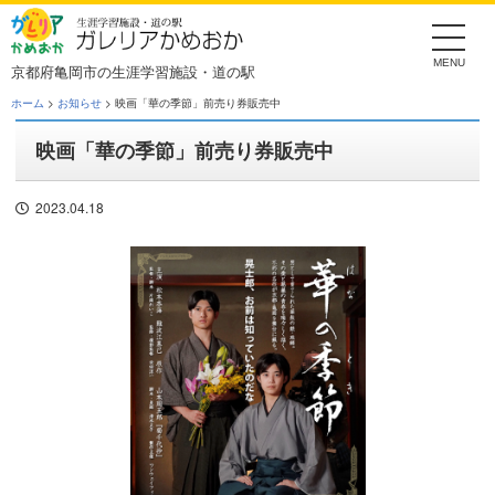
Skip
to
the
content
京都府亀岡市の生涯学習施設・道の駅
ホーム
>
お知らせ
> 映画「華の季節」前売り券販売中
映画「華の季節」前売り券販売中
2023.04.18