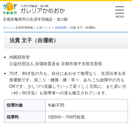
Skip
to
the
content
京都府亀岡市の生涯学習施設・道の駅
ホーム
> 生涯学習情報 >
人材バンク
>
登録講師
> 法貴 文子（自彊術）
法貴 文子（自彊術）
内閣府所管
公益社団法人 自彊術普及会 京都市洛中支部支部長
70才、80才迄の方も、自分にあわせて無理なく、生涯出来る全
身運動です。肩こり・腰痛・膝・等々、あちこち故障中の方も
OKです。少しづつ克服していって若々しく元気に、また若い方
（40～50才迄）も指導者への道も確立されています。
指導対象
年齢不問
指導料
1回500～700円程度