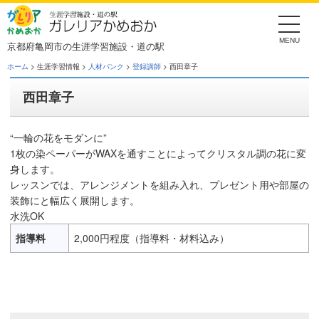
Skip
to
the
content
京都府亀岡市の生涯学習施設・道の駅
ホーム
> 生涯学習情報 >
人材バンク
>
登録講師
> 西田章子
西田章子
“一輪の花をモダンに”
1枚の染ペーパーがWAXを通すことによってクリスタル調の花に変
身します。
レッスンでは、アレンジメントを組み入れ、プレゼント用や部屋の
装飾にと幅広く展開します。
水洗OK
指導料
2,000円程度（指導料・材料込み）