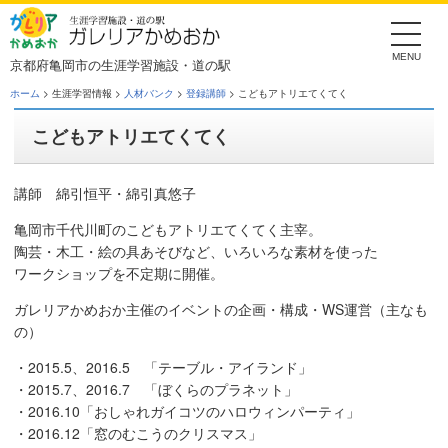
Skip
to
the
content
京都府亀岡市の生涯学習施設・道の駅
ホーム
> 生涯学習情報 >
人材バンク
>
登録講師
> こどもアトリエてくてく
こどもアトリエてくてく
講師 綿引恒平・綿引真悠子
亀岡市千代川町のこどもアトリエてくてく主宰。
陶芸・木工・絵の具あそびなど、いろいろな素材を使った
ワークショップを不定期に開催。
ガレリアかめおか主催のイベントの企画・構成・WS運営（主なも
の）
・2015.5、2016.5 「テーブル・アイランド」
・2015.7、2016.7 「ぼくらのプラネット」
・2016.10「おしゃれガイコツのハロウィンパーティ」
・2016.12「窓のむこうのクリスマス」