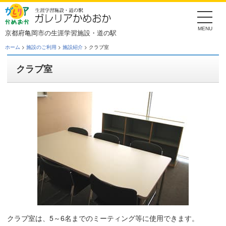
Skip
to
the
content
京都府亀岡市の生涯学習施設・道の駅
ホーム
>
施設のご利用
>
施設紹介
> クラブ室
クラブ室
クラブ室は、5～6名までのミーティング等に使用できます。