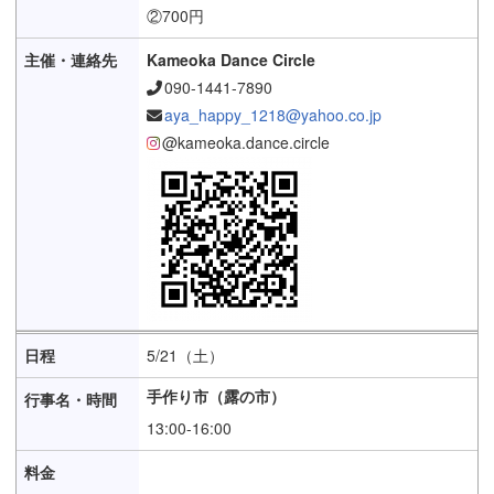
②700円
Kameoka Dance Circle
090-1441-7890
aya_happy_1218@yahoo.co.jp
@kameoka.dance.circle
5/21（土）
手作り市（露の市）
13:00-16:00