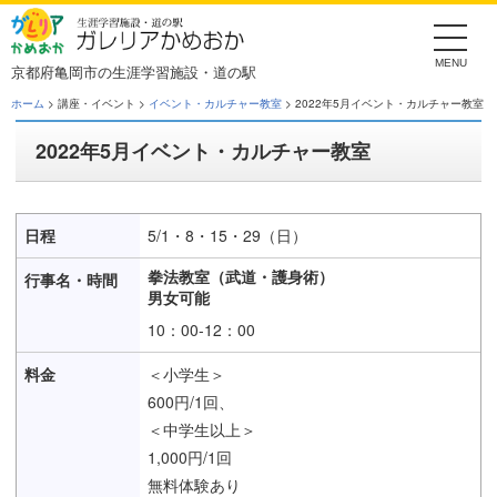
Skip
to
the
content
京都府亀岡市の生涯学習施設・道の駅
ホーム
> 講座・イベント >
イベント・カルチャー教室
> 2022年5月イベント・カルチャー教室
2022年5月イベント・カルチャー教室
5/1・8・15・29（日）
拳法教室（武道・護身術）
男女可能
10：00-12：00
＜小学生＞
600円/1回、
＜中学生以上＞
1,000円/1回
無料体験あり