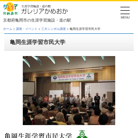
Skip
to
the
content
京都府亀岡市の生涯学習施設・道の駅
ホーム
>
講座・イベント
>
三大シンボル講座
> 亀岡生涯学習市民大学
亀岡生涯学習市民大学