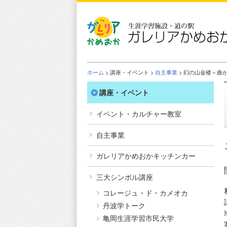
Skip
to
the
content
ホーム
> 講座・イベント >
自主事業
> 幻の山金楼～曲
講座・イベント
イベント・カルチャー教室
自主事業
ガレリアかめおかキッチンカー
三大シンボル講座
コレージュ・ド・カメオカ
丹波学トーク
亀岡生涯学習市民大学