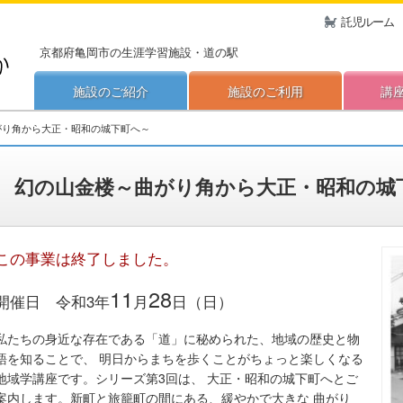
託児ルーム
京都府亀岡市の生涯学習施設・道の駅
施設のご紹介
施設のご利用
講
がり角から大正・昭和の城下町へ～
幻の山金楼～曲がり角から大正・昭和の城
この事業は終了しました。
11
28
開催日 令和3年
月
日（日）
私たちの身近な存在である「道」に秘められた、地域の歴史と物
語を知ることで、 明日からまちを歩くことがちょっと楽しくなる
地域学講座です。シリーズ第3回は、 大正・昭和の城下町へとご
案内します。新町と旅籠町の間にある、緩やかで大きな 曲がり