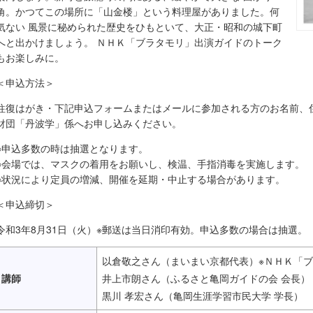
角。かつてこの場所に「山金楼」という料理屋がありました。何
気ない 風景に秘められた歴史をひもといて、大正・昭和の城下町
へと出かけましょう。 ＮＨＫ「ブラタモリ」出演ガイドのトーク
もお楽しみに。
＜申込方法＞
往復はがき・下記申込フォームまたはメールに参加される方のお名前、
財団「丹波学」係へお申し込みください。
○申込多数の時は抽選となります。
○会場では、マスクの着用をお願いし、検温、手指消毒を実施します。
○状況により定員の増減、開催を延期・中止する場合があります。
＜申込締切＞
令和3年8月31日（火）※郵送は当日消印有効。申込多数の場合は抽選。
以倉敬之さん（まいまい京都代表）※ＮＨＫ「
講師
井上市朗さん（ふるさと亀岡ガイドの会 会長）
黒川 孝宏さん（亀岡生涯学習市民大学 学長）