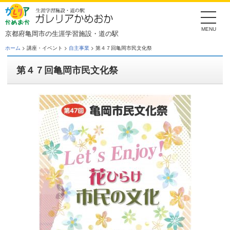
Skip
to
the
content
京都府亀岡市の生涯学習施設・道の駅
ホーム
> 講座・イベント >
自主事業
> 第４７回亀岡市民文化祭
第４７回亀岡市民文化祭