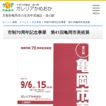
Skip
to
the
content
京都府亀岡市の生涯学習施設・道の駅
ホーム
> 講座・イベント >
自主事業
> 市制70周年記念事業 第41回亀岡市美術展
市制70周年記念事業 第41回亀岡市美術展