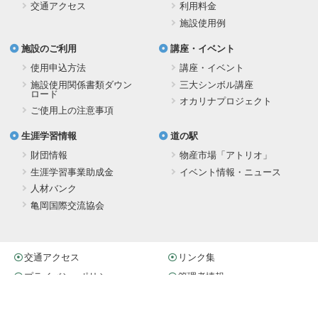
交通アクセス
利用料金
施設使用例
施設のご利用
講座・イベント
使用申込方法
講座・イベント
施設使用関係書類ダウン
三大シンボル講座
ロード
オカリナプロジェクト
ご使用上の注意事項
生涯学習情報
道の駅
財団情報
物産市場「アトリオ」
生涯学習事業助成金
イベント情報・ニュース
人材バンク
亀岡国際交流協会
交通アクセス
リンク集
プライバシーポリシー
管理者情報
ガレリアかめおか
生涯学習施設・道の駅