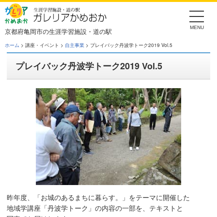
Skip
to
the
content
京都府亀岡市の生涯学習施設・道の駅
ホーム
> 講座・イベント >
自主事業
> プレイバック丹波学トーク2019 Vol.5
プレイバック丹波学トーク2019 Vol.5
昨年度、「お城のあるまちに暮らす。」をテーマに開催した
地域学講座「丹波学トーク」の内容の一部を、テキストと