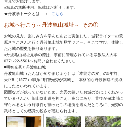
写真でお届けします。
※写真の無断使用、転載はお断りします。
★丹波学トークとは →
こちら
お城へ行こう～丹波亀山城址～ その①
お城の見方、楽しみ方を学んだあとに実施した、城郭ライターの萩
原さちこさんと行く丹波亀山城址見学ツアー。そこで学び、体験し
たお城の歴史を振り返ります。
※丹波亀山城址見学の際は、事前に管理されている宗教法人大本
0771-22-5561へお問い合わせください。
■明智光秀と丹波亀山城
丹波亀山城（たんばかめやまじょう）は「本能寺の変」の5年前、
天正5（1577）年頃に明智光秀が築城し、本格的な丹波攻略の拠点
にしたといわれています。
図面などが残っていないため、光秀の築いたお城の姿はよくわかっ
ていませんが、旧山陰街道を押さえ、高台にあり、背後が保津川に
守られるという好条件が揃ったこの場所を選んだところに、光秀の
武将としての感覚の鋭さが感じられます。