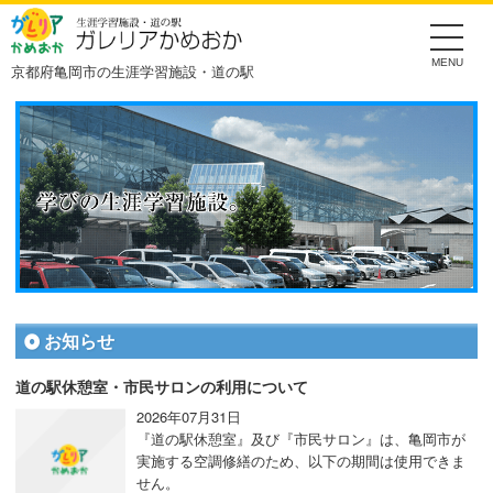
Skip
to
the
content
京都府亀岡市の生涯学習施設・道の駅
お知らせ
道の駅休憩室・市民サロンの利用について
2026年07月31日
『道の駅休憩室』及び『市民サロン』は、亀岡市が
実施する空調修繕のため、以下の期間は使用できま
せん。