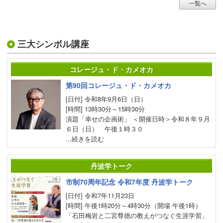
一覧へ
三大シンボル講座
コレージュ・ド・カメオカ
第90回コレージュ・ド・カメオカ
[日付] 令和8年9月6日（日）
[時間] 13時30分～15時30分
演題「幸せの企画術」 ＜開催日時＞令和８年９月
６日（日） 午後１時３０
...続きを読む
丹波学トーク
市制70周年記念 令和7年度 丹波学トーク
[日付] 令和7年11月23日
[時間] 午後1時20分～4時30分（開場 午後1時）
「石田梅岩と二宮尊徳の教えがつなぐ生涯学習」