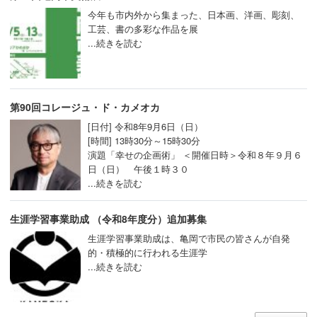
今年も市内外から集まった、日本画、洋画、彫刻、
工芸、書の多彩な作品を展
...続きを読む
第90回コレージュ・ド・カメオカ
[日付] 令和8年9月6日（日）
[時間] 13時30分～15時30分
演題「幸せの企画術」 ＜開催日時＞令和８年９月６
日（日） 午後１時３０
...続きを読む
生涯学習事業助成 （令和8年度分）追加募集
生涯学習事業助成は、亀岡で市民の皆さんが自発
的・積極的に行われる生涯学
...続きを読む