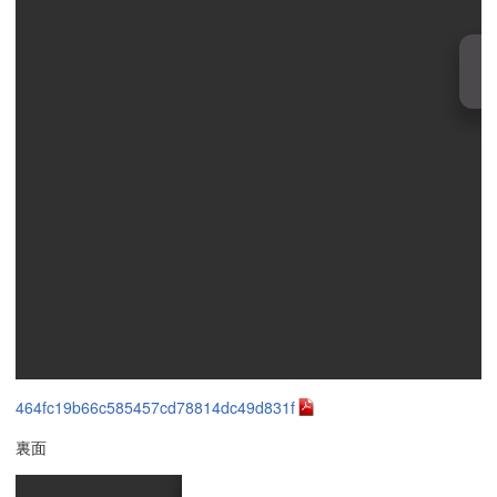
464fc19b66c585457cd78814dc49d831f
裏面