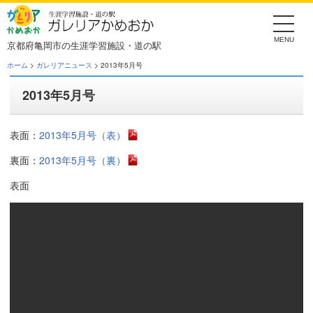
Skip
to
the
content
京都府亀岡市の生涯学習施設・道の駅
ホーム
>
ガレリアニュース
> 2013年5月号
2013年5月号
表面：
2013年5月号（表）
裏面：
2013年5月号（裏）
表面