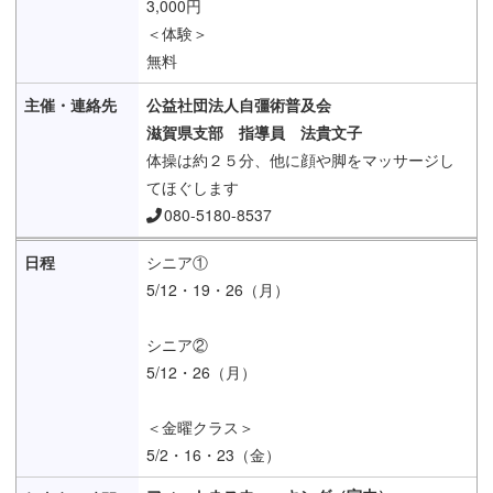
3,000円
＜体験＞
無料
公益社団法人自彊術普及会
滋賀県支部 指導員 法貴文子
体操は約２５分、他に顔や脚をマッサージし
てほぐします
080-5180-8537
シニア①
5/12・19・26（月）
シニア②
5/12・26（月）
＜金曜クラス＞
5/2・16・23（金）