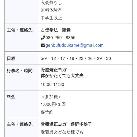
入会費なし
無料体験有
中学生以上
古伝拳法 龍覚
080-2501-8355
genbufudoukame@gmail.com
5/9・12・17・19・23・26・29・30
骨盤矯正ヨガ
体がかたくても大丈夫
10:00-11:30
＜参加費＞
1,000円/１回
要予約
骨盤矯正ヨガ 俣野多映子
老若男女どなた様でも