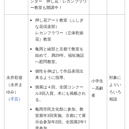
ンター 押し花・レカンフラワ
ー教室も開講中！
押し花アート教室（ふしぎ
な花倶楽部）
レカンフラワー（立体乾燥
花）教室
亀岡と綾部と京都で教室を
始めて、満29年。福祉施設
へ慰問教室。
個性を伸ばして作品表現出
来るように指導。
永井彩遊
対象に
小学生
（永井ま
よりい
個展は４回。全国コンクー
～高齢
ゆみ）
ろいろ
ル3回入賞。本にも掲載され
者
（
手芸
）
相談
る。
亀岡市民文化祭に参加。教
室展年3回実施。京都にて展
示会参加年2回。全国展2年1
度参加。