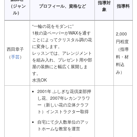
指導対
（ジャン
プロフィール、資格など
指導料
象
ル）
“一輪の花をモダンに”
1枚の染ペーパーがWAXを通す
2,000
ことによってクリスタル調の花
円程度
に変身します。
西田章子
（指導
レッスンでは、アレンジメント
（
手芸
）
料・材
を組み入れ、プレゼント用や部
料込
屋の装飾にと幅広く展開しま
み）
す。
水洗OK
2001年 ふしぎな花倶楽部押
し花、2007年レカンフラワ
ー（新しい花の立体クラフ
ト）インストラクター取得
自宅にて少人数単位のアッ
トホームな教室を運営