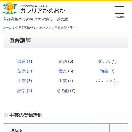
Skip
to
the
content
京都府亀岡市の生涯学習施設・道の駅
ホーム
> 生涯学習情報 >
人材バンク
>
登録講師
> 手芸
登録講師
書道
(4)
絵画
(5)
ダンス
(1)
健康
(8)
音楽
(6)
陶芸
(3)
手芸
(3)
工芸
(1)
パソコン
(1)
語学
(3)
その他
(7)
手芸の登録講師
講師名